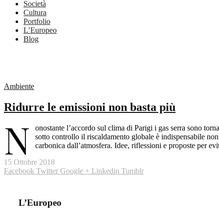
Società
Cultura
Portfolio
L’Europeo
Blog
Ambiente
Ridurre le emissioni non basta più
N
onostante l’accordo sul clima di Parigi i gas serra sono torna
sotto controllo il riscaldamento globale è indispensabile non
carbonica dall’atmosfera. Idee, riflessioni e proposte per evi
15 Ottobre 2018
Facebook
Twitter
Google +
Linkedin
Tumblr
L’Europeo