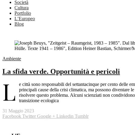
Società
Cultura
Portfolio
L’Europeo
Blog
Ambiente
La sfida verde. Opportunità e pericoli
L
e città sono responsabili del settantacinque per cento delle em
principali cause della crisi climatica, ma possono diventare l
risolvere questo problema. Alcuni scienziati non condividono p
transizione ecologica
31 Maggio 2023
Facebook
Twitter
Google +
Linkedin
Tumblr