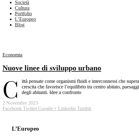
Società
Cultura
Portfolio
L’Europeo
Blog
Economia
Nuove linee di sviluppo urbano
C
ittà pensate come organismi fluidi e interconnessi che supera
crescita che favorisce l’equilibrio tra centro abitato, paesagg
degli abitanti. Idee a confronto
2 Novembre 2023
Facebook
Twitter
Google +
Linkedin
Tumblr
L’Europeo