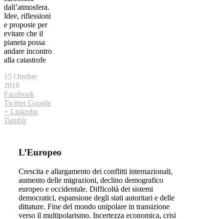
dall’atmosfera.
Idee, riflessioni
e proposte per
evitare che il
pianeta possa
andare incontro
alla catastrofe
15 Ottobre
2018
Facebook
Twitter
Google
+
Linkedin
Tumblr
L’Europeo
Crescita e allargamento dei conflitti internazionali,
aumento delle migrazioni, declino demografico
europeo e occidentale. Difficoltà dei sistemi
democratici, espansione degli stati autoritari e delle
dittature. Fine del mondo unipolare in transizione
verso il multipolarismo. Incertezza economica, crisi