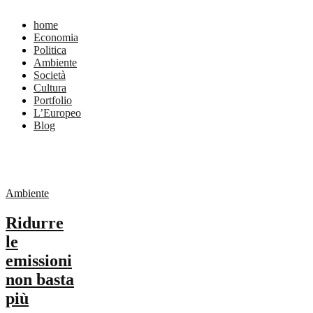
home
Economia
Politica
Ambiente
Società
Cultura
Portfolio
L’Europeo
Blog
Ambiente
Ridurre
le
emissioni
non basta
più