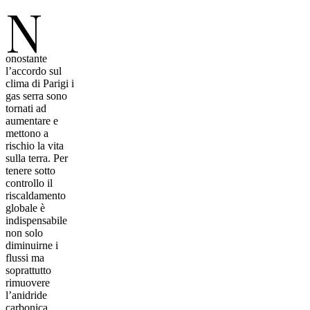
N
onostante
l’accordo sul
clima di Parigi i
gas serra sono
tornati ad
aumentare e
mettono a
rischio la vita
sulla terra. Per
tenere sotto
controllo il
riscaldamento
globale è
indispensabile
non solo
diminuirne i
flussi ma
soprattutto
rimuovere
l’anidride
carbonica