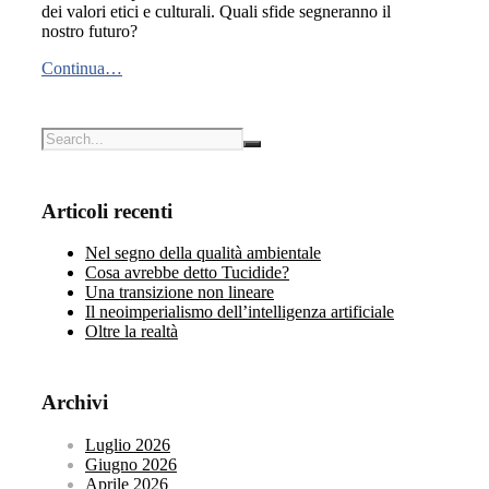
dei valori etici e culturali. Quali sfide segneranno il
nostro futuro?
Continua…
Articoli recenti
Nel segno della qualità ambientale
Cosa avrebbe detto Tucidide?
Una transizione non lineare
Il neoimperialismo dell’intelligenza artificiale
Oltre la realtà
Archivi
Luglio 2026
Giugno 2026
Aprile 2026