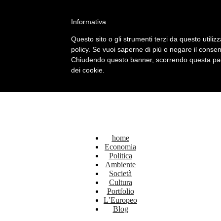
Facebook
Twitter
Linkedin
Informativa
L’Europeo
Questo sito o gli strumenti terzi da questo utilizz
policy. Se vuoi saperne di più o negare il consen
Chiudendo questo banner, scorrendo questa pagin
dei cookie.
home
Economia
Politica
Ambiente
Società
Cultura
Portfolio
L’Europeo
Blog