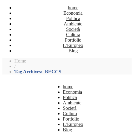
home
Economia
Politica
Ambiente
Società
Cultura
Portfolio
L’Europeo
Blog
Home
/
Tag Archives: BECCS
home
Economia
Politica
Ambiente
Società
Cultura
Portfolio
L’Europeo
Blog