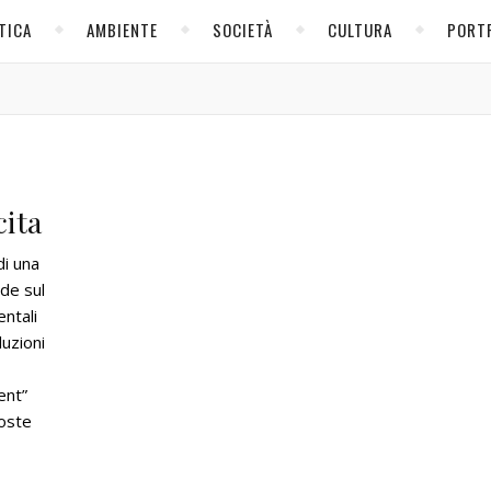
TICA
AMBIENTE
SOCIETÀ
CULTURA
PORT
cita
di una
de sul
entali
luzioni
ent”
poste