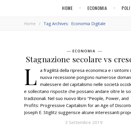
HOME
ECONOMIA
POLI
Home
/
Tag Archives: Economia Digitale
ECONOMIA
Stagnazione secolare vs cres
L
a fragilità della ripresa economica e i sintomi 
nuova recessione pongono numerose doman
malessere del capitalismo nelle società occid
e sollecitano risposte che possano andare oltre le so
tradizionali. Nel suo nuovo libro “People, Power, and
Profits: Progressive Capitalism for an Age of Discont
Joseph E. Stiglitz suggerisce alcune interessanti pro
3 Settembre 2019