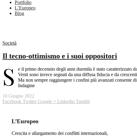
Portfolio
L’Europeo
Blog
Società
Il tecno-ottimismo e i suoi oppositori
S
e il primo decennio degli anni duemila è stato caratterizzato d
Venti sono invece segnati da una diffusa fiducia e da crescenti 
Ma non sempre raggiungere i confini più avanzati consente di o
Indagine
10 Giugno 2022
Facebook
Twitter
Google +
Linkedin
Tumblr
L’Europeo
Crescita e allargamento dei conflitti internazionali,