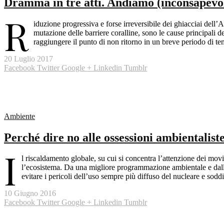
Dramma in tre atti. Andiamo (inconsapevoli
R
iduzione progressiva e forse irreversibile dei ghiacciai del
mutazione delle barriere coralline, sono le cause principali 
raggiungere il punto di non ritorno in un breve periodo di tem
20 Luglio 2017
Facebook
Twitter
Google +
Linkedin
Tumblr
Ambiente
Perché dire no alle ossessioni ambientalist
I
l riscaldamento globale, su cui si concentra l’attenzione dei mo
l’ecosistema. Da una migliore programmazione ambientale e dalla 
evitare i pericoli dell’uso sempre più diffuso del nucleare e sodd
10 Giugno 2016
Facebook
Twitter
Google +
Linkedin
Tumblr