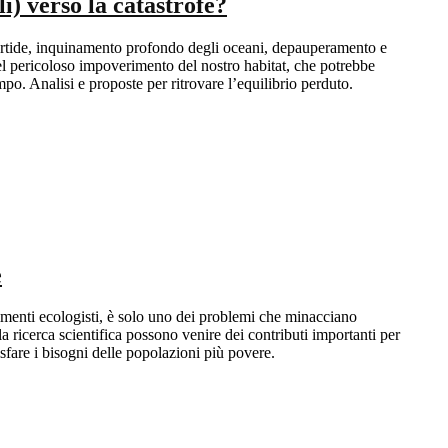
) verso la catastrofe?
l’Artide, inquinamento profondo degli oceani, depauperamento e
del pericoloso impoverimento del nostro habitat, che potrebbe
po. Analisi e proposte per ritrovare l’equilibrio perduto.
e
vimenti ecologisti, è solo uno dei problemi che minacciano
ricerca scientifica possono venire dei contributi importanti per
isfare i bisogni delle popolazioni più povere.