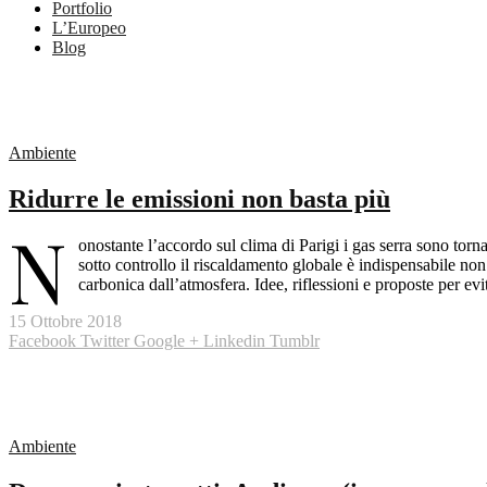
Portfolio
L’Europeo
Blog
Ambiente
Ridurre le emissioni non basta più
N
onostante l’accordo sul clima di Parigi i gas serra sono torna
sotto controllo il riscaldamento globale è indispensabile non
carbonica dall’atmosfera. Idee, riflessioni e proposte per evi
15 Ottobre 2018
Facebook
Twitter
Google +
Linkedin
Tumblr
Ambiente