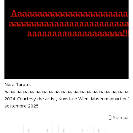
Nora Turato,
Aaaaaaaaaaaaaaaaaaaaaaaaaaaaaaaaaaaaaaaaaaaaaaaaaaaaaaaa
2024. Courtesy the artist, Kunstalle Wien, Museumsquartier Vitr
settembre 2025.
Stampa