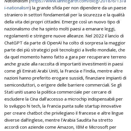
Nationalism
(
https://www.ianhogarth.com/blog/2018/6/13/a
i-nationalism
) la grande sfida per non dipendere da un paese
straniero in settori fondamentali per la sicurezza e la qualità
della vita dei propri cittadini. Emerge così un nuovo tipo di
nazionalismo che ha spinto molti paesi a emanare leggi,
regolamenti e stringere nuove alleanze. Nel 2022 il lancio di
ChatGPT da parte di OpenAI ha colto di sorpresa la maggior
parte dei più strategici poli tecnologici a livello mondiale, che
da quel momento hanno fatto a gara per recuperare terreno
anche grazie alla raccolta di importanti investimenti in paesi
come gli Emirati Arabi Uniti, la Francia e l’India, mentre altre
nazioni hanno preferito erogare sussidi, finanziare impianti di
semiconduttori, o erigere delle barriere commerciali. Se gli
Stati uniti usano la politica commerciale per cercare di
escludere la Cina dall’accesso a microchip indispensabili per
lo sviluppo hi tech, la Francia punta sulle startup innovative
per creare chatbot che privilegiano il francese e altre lingue
diverse dall’inglese, mentre l’Arabia Saudita ha stretto
accordi con aziende come Amazon, IBM e Microsoft per