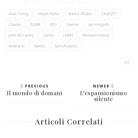
Alan Turing
Aleph Alpha
Banca d’Italia
ChatGPT
Claude
DLMR
EPO
Gemini
Ian Hogarth
John McCarthy
Llama
LMMS
Michael Polanyl
Mistral AI
Nvidia
SemiAnalysis
0
PREVIOUS
NEWER
Il mondo di domani
L’espansionismo
silente
Articoli Correlati