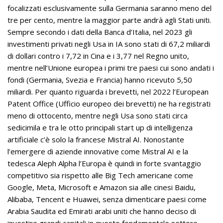
focalizzati esclusivamente sulla Germania saranno meno del
tre per cento, mentre la maggior parte andrà agli Stati uniti.
Sempre secondo i dati della Banca d’Italia, nel 2023 gli
investimenti privati negli Usa in IA sono stati di 67,2 miliardi
di dollari contro i 7,72 in Cina e i 3,77 nel Regno unito,
mentre nell’Unione europea i primi tre paesi cui sono andati i
fondi (Germania, Svezia e Francia) hanno ricevuto 5,50
miliardi. Per quanto riguarda i brevetti, nel 2022 l’European
Patent Office (Ufficio europeo dei brevetti) ne ha registrati
meno di ottocento, mentre negli Usa sono stati circa
sedicimila e tra le otto principali start up di intelligenza
artificiale c’è solo la francese Mistral AI. Nonostante
l’emergere di aziende innovative come Mistral AI e la
tedesca Aleph Alpha l’Europa è quindi in forte svantaggio
competitivo sia rispetto alle Big Tech americane come
Google, Meta, Microsoft e Amazon sia alle cinesi Baidu,
Alibaba, Tencent e Huawei, senza dimenticare paesi come
Arabia Saudita ed Emirati arabi uniti che hanno deciso di
investire grandi capitali in questo fondamentale settore.