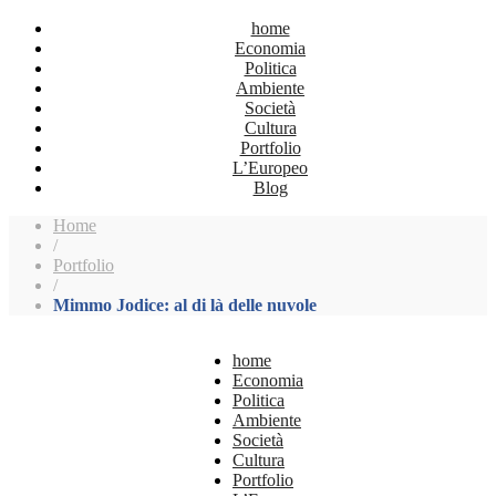
home
Economia
Politica
Ambiente
Società
Cultura
Portfolio
L’Europeo
Blog
Home
/
Portfolio
/
Mimmo Jodice: al di là delle nuvole
home
Economia
Politica
Ambiente
Società
Cultura
Portfolio