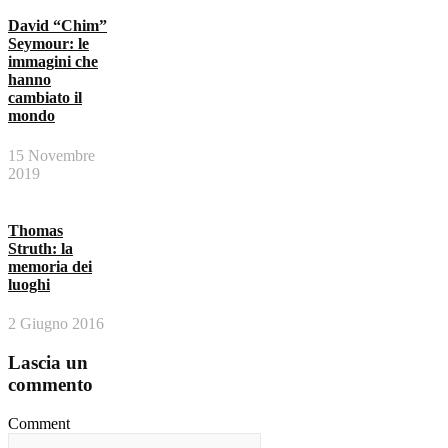
David “Chim”
Seymour: le
immagini che
hanno
cambiato il
mondo
15 Novembre
2019
Thomas
Struth: la
memoria dei
luoghi
2 Giugno 2016
Lascia un
commento
Comment