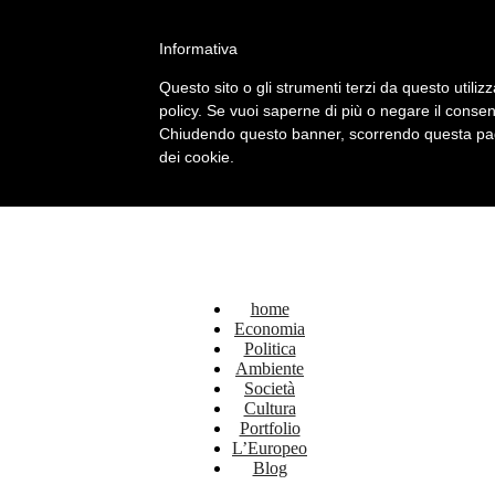
Facebook
Twitter
Linkedin
Informativa
L’Europeo
Questo sito o gli strumenti terzi da questo utilizz
policy. Se vuoi saperne di più o negare il consen
Chiudendo questo banner, scorrendo questa pagin
dei cookie.
home
Economia
Politica
Ambiente
Società
Cultura
Portfolio
L’Europeo
Blog