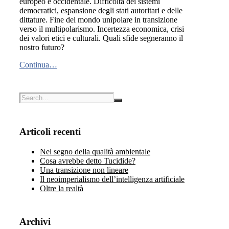
europeo e occidentale. Difficoltà dei sistemi
democratici, espansione degli stati autoritari e delle
dittature. Fine del mondo unipolare in transizione
verso il multipolarismo. Incertezza economica, crisi
dei valori etici e culturali. Quali sfide segneranno il
nostro futuro?
Continua…
Articoli recenti
Nel segno della qualità ambientale
Cosa avrebbe detto Tucidide?
Una transizione non lineare
Il neoimperialismo dell’intelligenza artificiale
Oltre la realtà
Archivi