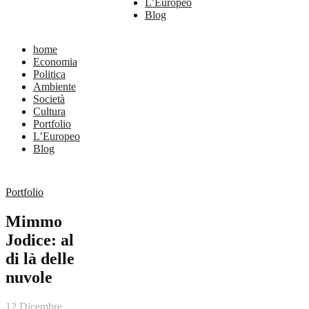
L’Europeo
Blog
home
Economia
Politica
Ambiente
Società
Cultura
Portfolio
L’Europeo
Blog
Portfolio
Mimmo
Jodice: al
di là delle
nuvole
12 Dicembre