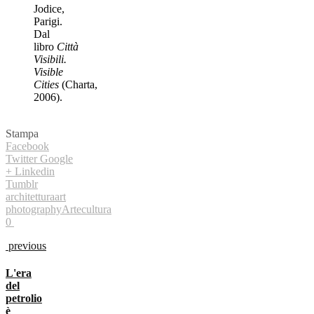
Jodice,
Parigi.
Dal
libro
Città
Visibili.
Visible
Cities
(Charta,
2006).
Stampa
Facebook
Twitter
Google
+
Linkedin
Tumblr
architettura
art
photography
Arte
cultura
0
previous
L'era
del
petrolio
è