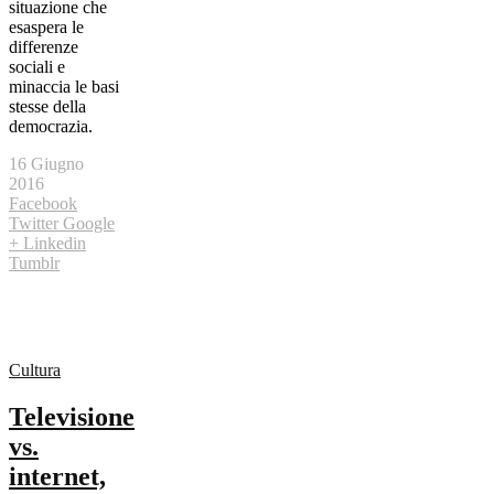
situazione che
esaspera le
differenze
sociali e
minaccia le basi
stesse della
democrazia.
16 Giugno
2016
Facebook
Twitter
Google
+
Linkedin
Tumblr
Cultura
Televisione
vs.
internet,