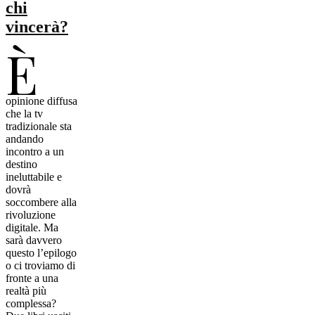
chi
vincerà?
È
opinione diffusa
che la tv
tradizionale sta
andando
incontro a un
destino
ineluttabile e
dovrà
soccombere alla
rivoluzione
digitale. Ma
sarà davvero
questo l’epilogo
o ci troviamo di
fronte a una
realtà più
complessa?