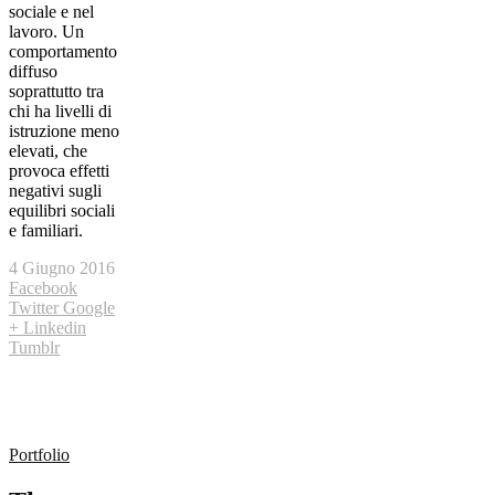
sociale e nel
lavoro. Un
comportamento
diffuso
soprattutto tra
chi ha livelli di
istruzione meno
elevati, che
provoca effetti
negativi sugli
equilibri sociali
e familiari.
4 Giugno 2016
Facebook
Twitter
Google
+
Linkedin
Tumblr
Portfolio