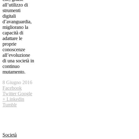
all’utilizzo di
strumenti
digitali
d’avanguardia,
migliorano la
capacità di
adattare le
proprie
conoscenze
all’evoluzione
di una società in
continuo
mutamento.
8 Giugno 2016
Facebook
Twitter
Google
+
Linkedin
Tumblr
Società