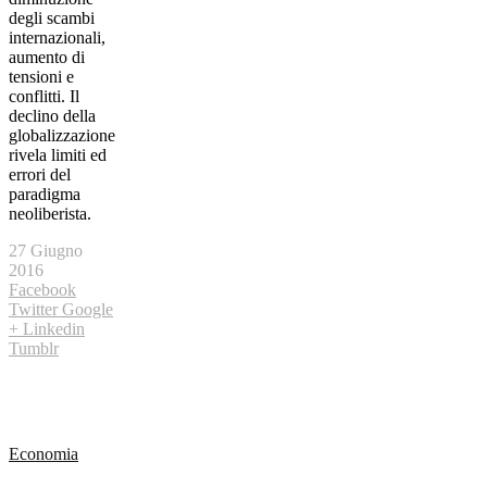
degli scambi
internazionali,
aumento di
tensioni e
conflitti. Il
declino della
globalizzazione
rivela limiti ed
errori del
paradigma
neoliberista.
27 Giugno
2016
Facebook
Twitter
Google
+
Linkedin
Tumblr
Economia