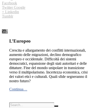
Facebook
Twitter
Google
+
Linkedin
Tumblr
5
6
7
L’Europeo
Crescita e allargamento dei conflitti internazionali,
aumento delle migrazioni, declino demografico
europeo e occidentale. Difficoltà dei sistemi
democratici, espansione degli stati autoritari e delle
dittature. Fine del mondo unipolare in transizione
verso il multipolarismo. Incertezza economica, crisi
dei valori etici e culturali. Quali sfide segneranno il
nostro futuro?
Continua…