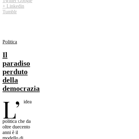
Twitter
Google
+
Linkedin
Tumblr
Politica
Il
paradiso
perduto
della
democrazia
L’
idea
politica che da
oltre duecento
anni è il
modello di