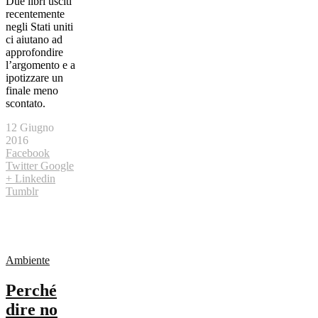
Due libri usciti
recentemente
negli Stati uniti
ci aiutano ad
approfondire
l’argomento e a
ipotizzare un
finale meno
scontato.
12 Giugno
2016
Facebook
Twitter
Google
+
Linkedin
Tumblr
Ambiente
Perché
dire no