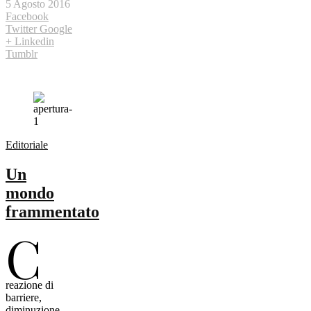
5 Agosto 2016
Facebook
Twitter
Google
+
Linkedin
Tumblr
Editoriale
Un
mondo
frammentato
C
reazione di
barriere,
diminuzione