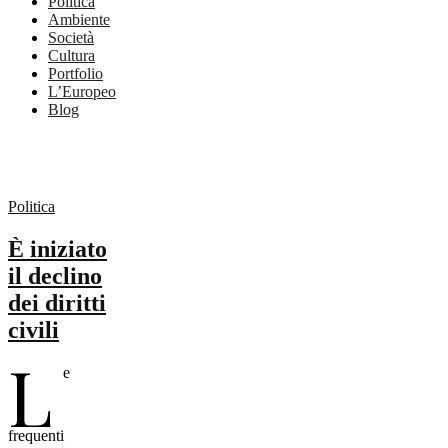
Politica
Ambiente
Società
Cultura
Portfolio
L’Europeo
Blog
Politica
È iniziato
il declino
dei diritti
civili
L
e
frequenti