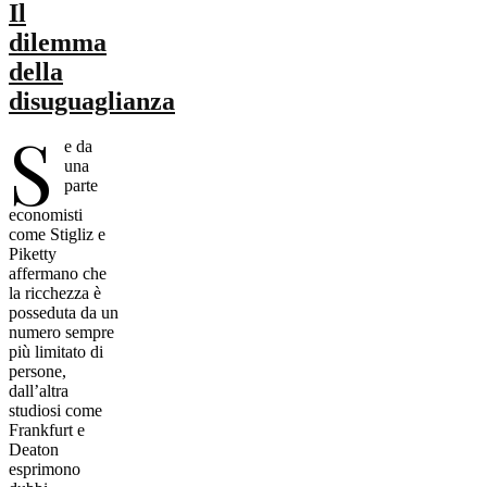
Il
dilemma
della
disuguaglianza
S
e da
una
parte
economisti
come Stigliz e
Piketty
affermano che
la ricchezza è
posseduta da un
numero sempre
più limitato di
persone,
dall’altra
studiosi come
Frankfurt e
Deaton
esprimono