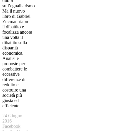
dubbi
sull’egualitarismo.
Ma il nuovo
libro di Gabriel
Zucman riapre
il dibattito e
focalizza ancora
una volta il
dibattito sulla
disparità
economica.
Analisi e
proposte per
combattere le
eccessive
differenze di
reddito e
costruire una
società più
giusta ed
efficiente.
24 Giugno
2016
Facebook