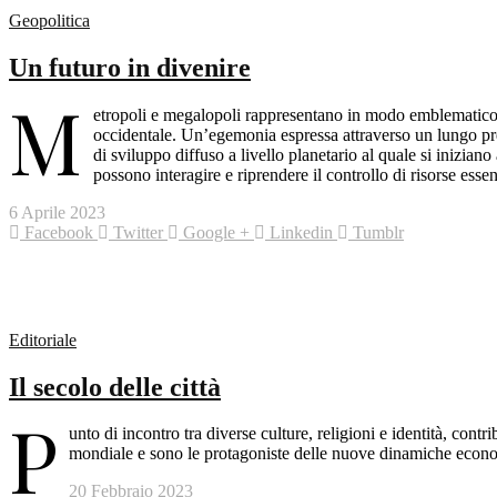
Geopolitica
Un futuro in divenire
M
etropoli e megalopoli rappresentano in modo emblematico la
occidentale. Un’egemonia espressa attraverso un lungo p
di sviluppo diffuso a livello planetario al quale si iniziano 
possono interagire e riprendere il controllo di risorse esse
6 Aprile 2023
Facebook
Twitter
Google +
Linkedin
Tumblr
Editoriale
Il secolo delle città
P
unto di incontro tra diverse culture, religioni e identità, contr
mondiale e sono le protagoniste delle nuove dinamiche econom
20 Febbraio 2023