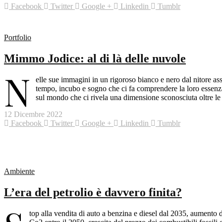
Facebook
Twitter
Google +
Linkedin
Tumblr
Portfolio
Mimmo Jodice: al di là delle nuvole
N
elle sue immagini in un rigoroso bianco e nero dal nitore asso
tempo, incubo e sogno che ci fa comprendere la loro essenz
sul mondo che ci rivela una dimensione sconosciuta oltre l
12 Dicembre 2022
Facebook
Twitter
Google +
Linkedin
Tumblr
Ambiente
L’era del petrolio è davvero finita?
top alla vendita di auto a benzina e diesel dal 2035, aumento 