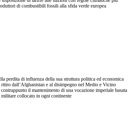
e imposizione di tariffe alle nazioni con regole climatiche più
produttori di combustibili fossili alla sfida verde europea
lla perdita di influenza della sua struttura politica ed economica
l ritiro dall’Afghanistan e al disimpegno nel Medio e Vicino
 contrappunto il mantenimento di una vocazione imperiale basata
 militare collocato in ogni continente