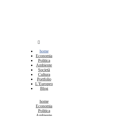
home
Economia
Politica
Ambiente
Società
Cultura
Portfolio
L’Europeo
Blog
home
Economia
Politica
Ambiente