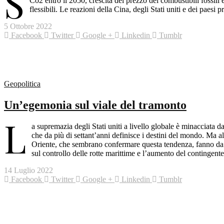
S
Co2 entro il 2050, crescita del prezzo dei combustibili fossili 
flessibili. Le reazioni della Cina, degli Stati uniti e dei paesi 
5 Ottobre 2022
Facebook
Twitter
Google +
Linkedin
Tumblr
Geopolitica
Un’egemonia sul viale del tramonto
L
a supremazia degli Stati uniti a livello globale è minacciata da
che da più di settant’anni definisce i destini del mondo. Ma a
Oriente, che sembrano confermare questa tendenza, fanno da
sul controllo delle rotte marittime e l’aumento del contingente
14 Luglio 2022
Facebook
Twitter
Google +
Linkedin
Tumblr