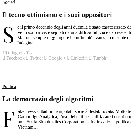
Società
Il tecno-ottimismo e i suoi oppositori
S
e il primo decennio degli anni duemila è stato caratterizzato d
Venti sono invece segnati da una diffusa fiducia e da crescenti 
Ma non sempre raggiungere i confini più avanzati consente di o
Indagine
10 Giugno 2022
Facebook
Twitter
Google +
Linkedin
Tumblr
Politica
La democrazia degli algoritmi
F
ake news, cittadini manipolati, società destabilizzata. Molto
Cambridge Analytica, l’uso dei dati per indirizzare i nostri c
anni 50, la Simulmatics Corporation ha indirizzato la politica
Vietnam…